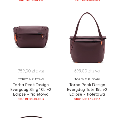
SKU: BEDS-3-EP-3
SKU: BEDS-6-EP-3
759,00
zł
699,00
zł
z Vat
z Vat
TORBY & PLECAKI
TORBY & PLECAKI
Torba Peak Design
Torba Peak Design
Everyday Sling 10L v2
Everyday Tote 15L v2
Eclipse – fioletowa
Eclipse – fioletowa
SKU: BEDS-10-EP-3
SKU: BEDT-15-EP-3