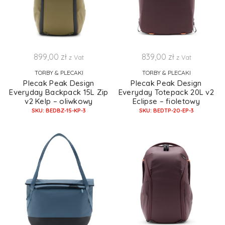
899,00
zł
839,00
zł
z Vat
z Vat
TORBY & PLECAKI
TORBY & PLECAKI
Plecak Peak Design
Plecak Peak Design
Everyday Backpack 15L Zip
Everyday Totepack 20L v2
v2 Kelp – oliwkowy
Eclipse – fioletowy
SKU: BEDBZ-15-KP-3
SKU: BEDTP-20-EP-3