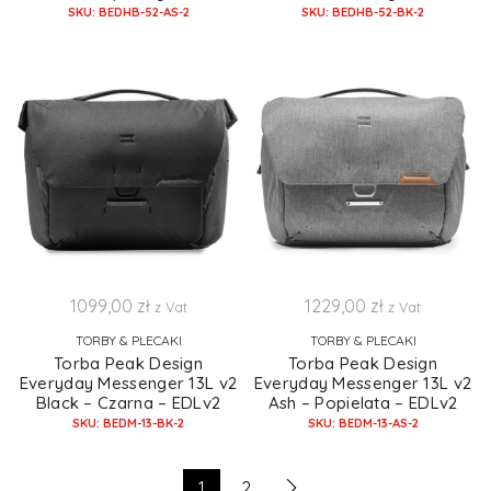
SKU: BEDHB-52-AS-2
SKU: BEDHB-52-BK-2
1099,00
zł
1229,00
zł
z Vat
z Vat
TORBY & PLECAKI
TORBY & PLECAKI
Torba Peak Design
Torba Peak Design
Everyday Messenger 13L v2
Everyday Messenger 13L v2
Black – Czarna – EDLv2
Ash – Popielata – EDLv2
SKU: BEDM-13-BK-2
SKU: BEDM-13-AS-2
1
2