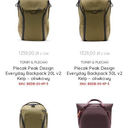
1239,00
zł
1329,00
zł
z Vat
z Vat
TORBY & PLECAKI
TORBY & PLECAKI
Plecak Peak Design
Plecak Peak Design
Everyday Backpack 20L v2
Everyday Backpack 30L v2
Kelp – oliwkowy
Kelp – oliwkowy
SKU: BEDB-20-KP-3
SKU: BEDB-30-KP-3