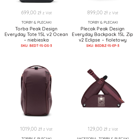
699,00
zł
899,00
zł
z Vat
z Vat
TORBY & PLECAKI
TORBY & PLECAKI
Torba Peak Design
Plecak Peak Design
Everyday Tote 15L v2 Ocean
Everyday Backpack 15L Zip
– niebieska
v2 Eclipse – fioletowy
SKU: BEDT-15-DS-3
SKU: BEDBZ-15-EP-3
1019,00
zł
129,00
zł
z Vat
z Vat
,
TORBY & PLECAKI
AKCESORIA
TORBY & PLECAKI