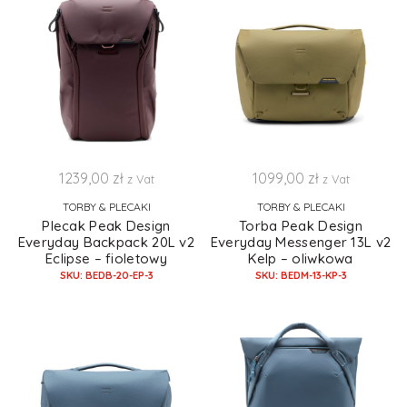
1239,00
zł
1099,00
zł
z Vat
z Vat
TORBY & PLECAKI
TORBY & PLECAKI
Plecak Peak Design
Torba Peak Design
Everyday Backpack 20L v2
Everyday Messenger 13L v2
Eclipse – fioletowy
Kelp – oliwkowa
SKU: BEDB-20-EP-3
SKU: BEDM-13-KP-3