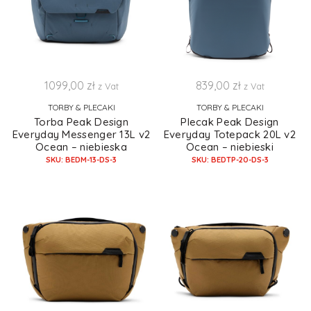
1099,00
zł
839,00
zł
z Vat
z Vat
TORBY & PLECAKI
TORBY & PLECAKI
Torba Peak Design
Plecak Peak Design
Everyday Messenger 13L v2
Everyday Totepack 20L v2
Ocean – niebieska
Ocean – niebieski
SKU: BEDM-13-DS-3
SKU: BEDTP-20-DS-3