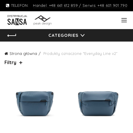
TELEFON:
Handel: +48 661 612 859 / Serwis: +48 601 901 790
CATEGORIES
Strona główna
Produkty oznaczone “Everyday Line v2”
Filtry