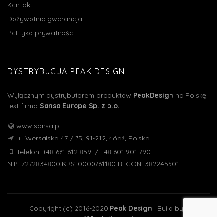
Kontakt
Dożywotnia gwarancja
Polityka prywatności
DYSTRYBUCJA PEAK DESIGN
Wyłącznym dystrybutorem produktów
PeakDesign
na Polskę
jest firma
Sansa Europe Sp. z o.o.
www.sansa.pl
ul. Wersalska 47 / 75, 91-212, Łódź, Polska
Telefon: +48 661 612 859 / +48 601 901 790
NIP: 7272834800 KRS: 0000761180 REGON: 382245501
Copyright (c) 2016-2020
Peak Design
| Build by –