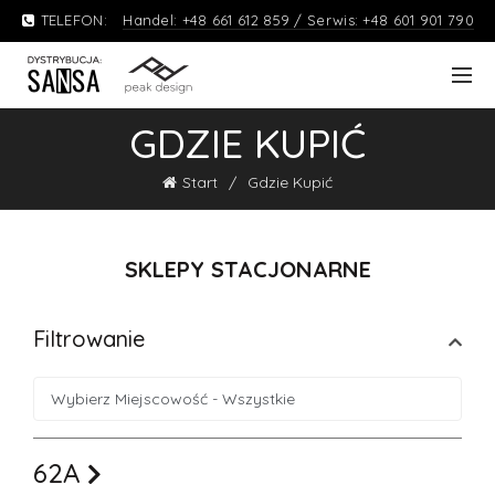
TELEFON:
Handel: +48 661 612 859 / Serwis: +48 601 901 790
GDZIE KUPIĆ
Start
Gdzie Kupić
SKLEPY STACJONARNE
Filtrowanie
62A