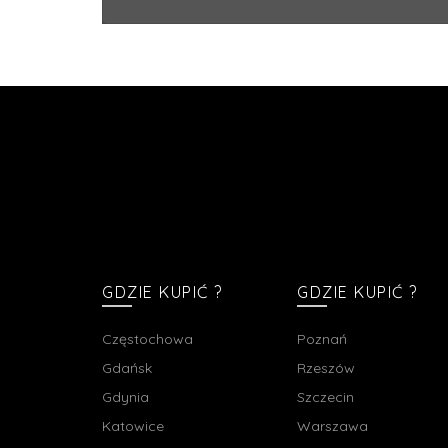
GDZIE KUPIĆ ?
GDZIE KUPIĆ ?
Częstochowa
Poznań
Gdańsk
Rzeszów
Gdynia
Szczecin
Katowice
Warszawa