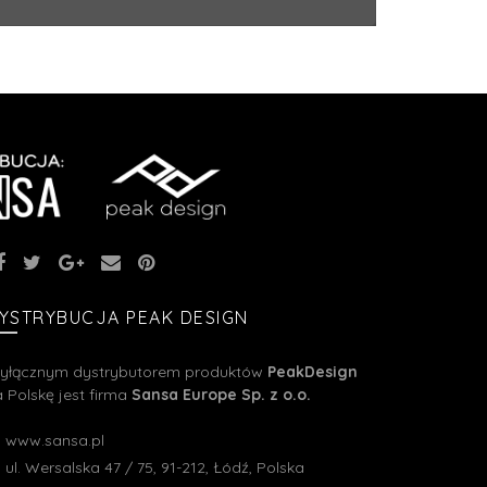
YSTRYBUCJA PEAK DESIGN
yłącznym dystrybutorem produktów
PeakDesign
 Polskę jest firma
Sansa Europe Sp. z o.o.
www.sansa.pl
ul. Wersalska 47 / 75, 91-212, Łódź, Polska