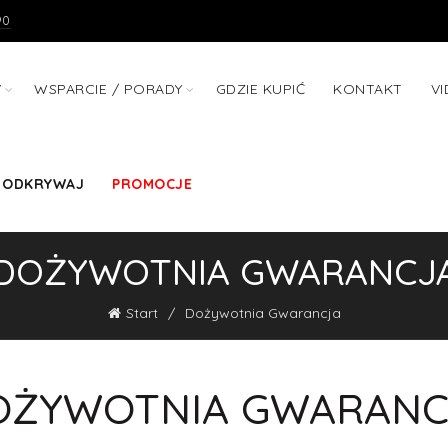
90
Y
WSPARCIE / PORADY
GDZIE KUPIĆ
KONTAKT
V
 ODKRYWAJ
PROMOCJE
DOŻYWOTNIA GWARANCJ
Start
Dożywotnia Gwarancja
OŻYWOTNIA GWARANC