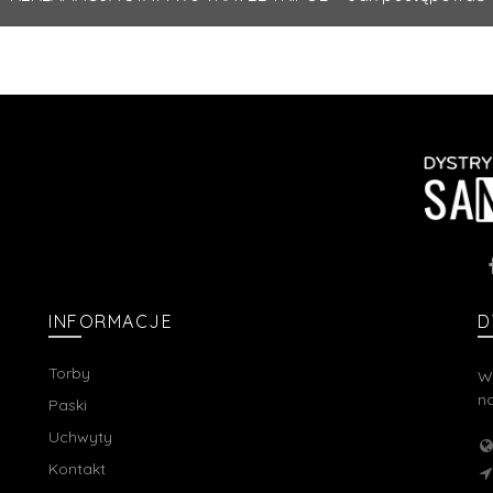
INFORMACJE
D
Torby
W
na
Paski
Uchwyty
Kontakt