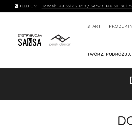
TELEFON:
Handel: +48 661 612 859 / Serwis: +48 601 901 7
START
PRODUKT
TWÓRZ, PODRÓŻUJ,
D