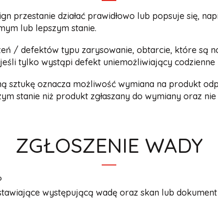
ign przestanie działać prawidłowo lub popsuje się, n
mym lub lepszym stanie.
eń / defektów typu zarysowanie, obtarcie, które są 
eśli tylko wystąpi defekt uniemożliwiający codzienne
ną sztukę oznacza możliwość wymiana na produkt od
zym stanie niż produkt zgłaszany do wymiany oraz ni
ZGŁOSZENIE WADY
?
edstawiające występującą wadę oraz skan lub dokument