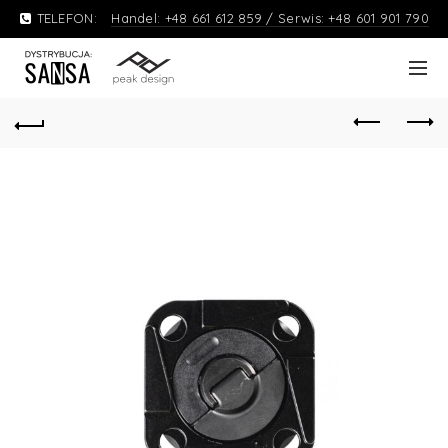
TELEFON:
Handel: +48 661 612 859 / Serwis: +48 601 901 790