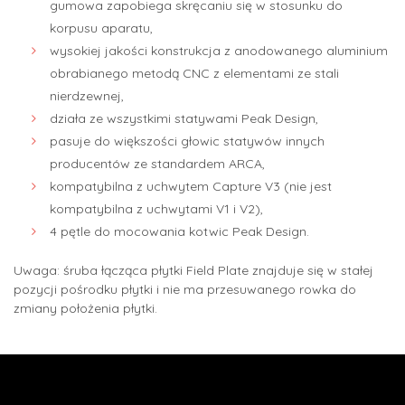
gumowa zapobiega skręcaniu się w stosunku do
korpusu aparatu,
wysokiej jakości konstrukcja z anodowanego aluminium
obrabianego metodą CNC z elementami ze stali
nierdzewnej,
działa ze wszystkimi statywami Peak Design,
pasuje do większości głowic statywów innych
producentów ze standardem ARCA,
kompatybilna z uchwytem Capture V3 (nie jest
kompatybilna z uchwytami V1 i V2),
4 pętle do mocowania kotwic Peak Design.
Uwaga: śruba łącząca płytki Field Plate znajduje się w stałej
pozycji pośrodku płytki i nie ma przesuwanego rowka do
zmiany położenia płytki.