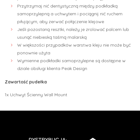
Przytrzymaj nić dentystyczną między podkładką
samoprzylepną a uchwytem i pociągnij nić ruchem
piłującym, aby zerwać połączenie klejowe
Jeśli pozostaną resztki, należy je zrolować palcem lub
usunąć niebieską taśmą malarską
W większości przypadków warstwa kleju nie może być
ponownie użyta
Wymienne podkładki samoprzylepne są dostępne w
dziale obsługi klienta Peak Design
Zawartość pudełka
1x Uchwyt Ścienny Wall Mount