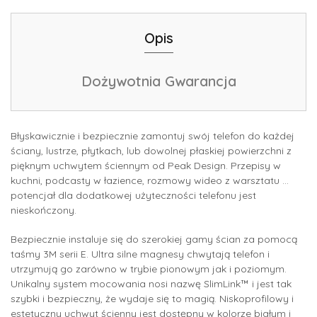
Opis
Dożywotnia Gwarancja
Błyskawicznie i bezpiecznie zamontuj swój telefon do każdej
ściany, lustrze, płytkach, lub dowolnej płaskiej powierzchni z
pięknym uchwytem ściennym od Peak Design. Przepisy w
kuchni, podcasty w łazience, rozmowy wideo z warsztatu …
potencjał dla dodatkowej użyteczności telefonu jest
nieskończony.
Bezpiecznie instaluje się do szerokiej gamy ścian za pomocą
taśmy 3M serii E. Ultra silne magnesy chwytają telefon i
utrzymują go zarówno w trybie pionowym jak i poziomym.
Unikalny system mocowania nosi nazwę SlimLink™ i jest tak
szybki i bezpieczny, że wydaje się to magią. Niskoprofilowy i
estetyczny uchwyt ścienny jest dostępny w kolorze białym i