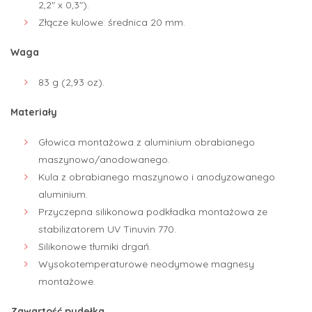
2,2″ x 0,3″).
Złącze kulowe: średnica 20 mm.
Waga
83 g (2,93 oz).
Materiały
Głowica montażowa z aluminium obrabianego
maszynowo/anodowanego.
Kula z obrabianego maszynowo i anodyzowanego
aluminium.
Przyczepna silikonowa podkładka montażowa ze
stabilizatorem UV Tinuvin 770.
Silikonowe tłumiki drgań.
Wysokotemperaturowe neodymowe magnesy
montażowe.
Zawartość pudełka