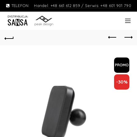
TELEFON:
Handel: +48 661 612 859 / Serwis: +48 601 901 790
PROMO
-30%