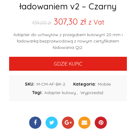
ładowaniem v2 – Czarny
307,30
zł
z Vat
439,00
zł
Adapter do uchwytów z przegubem kulowym 20 mm i
ładowarką bezprzewodową
z nowym certyfikatem
ładowania Qi2.
GDZIE KUPIĆ
SKU:
M-CM-AF-BK-2
Kategoria:
Mobile
Tagi:
Adapter kulowy
,
Wyprzedaż