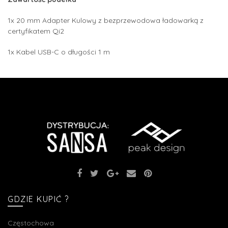
1x 20 mm Adapter Kulowy z bezprzewodowa ładowarką z
certyfikatem Qi2
1x Kabel USB-C o długości 1 m
GDZIE KUPIĆ ?
Częstochowa