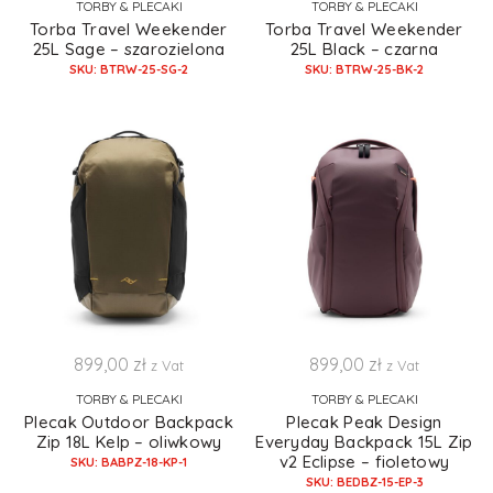
TORBY & PLECAKI
TORBY & PLECAKI
Torba Travel Weekender
Torba Travel Weekender
25L Sage – szarozielona
25L Black – czarna
SKU: BTRW-25-SG-2
SKU: BTRW-25-BK-2
899,00
zł
899,00
zł
z Vat
z Vat
TORBY & PLECAKI
TORBY & PLECAKI
Plecak Outdoor Backpack
Plecak Peak Design
Zip 18L Kelp – oliwkowy
Everyday Backpack 15L Zip
v2 Eclipse – fioletowy
SKU: BABPZ-18-KP-1
SKU: BEDBZ-15-EP-3