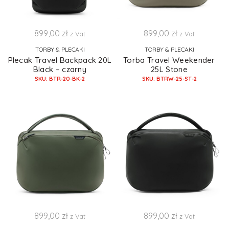
899,00
zł
899,00
zł
z Vat
z Vat
TORBY & PLECAKI
TORBY & PLECAKI
Plecak Travel Backpack 20L
Torba Travel Weekender
Black – czarny
25L Stone
SKU: BTR-20-BK-2
SKU: BTRW-25-ST-2
899,00
zł
899,00
zł
z Vat
z Vat