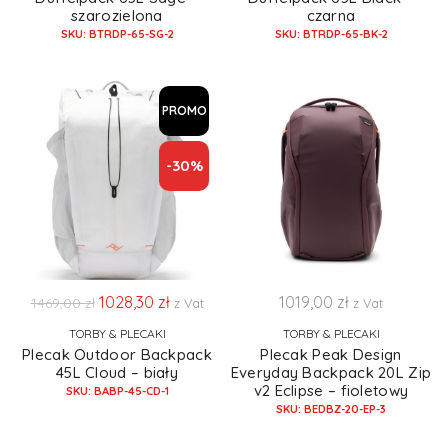
szarozielona
czarna
SKU: BTRDP-65-SG-2
SKU: BTRDP-65-BK-2
PROMO
-30%
1028,30
zł
1019,00
zł
1469,00
zł
z Vat
z Vat
TORBY & PLECAKI
TORBY & PLECAKI
Plecak Outdoor Backpack
Plecak Peak Design
45L Cloud – biały
Everyday Backpack 20L Zip
v2 Eclipse – fioletowy
SKU: BABP-45-CD-1
SKU: BEDBZ-20-EP-3