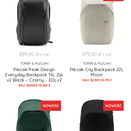
899,00
zł
879,00
zł
z Vat
z Vat
TORBY & PLECAKI
TORBY & PLECAKI
Plecak Peak Design
Plecak City Backpack 22L
Everyday Backpack 15L Zip
Moon
v2 Black – Czarny – EDLv2
SKU: BCBP-22-PE-1
SKU: BEDBZ-15-BK-3
NOWOŚĆ
NOWOŚĆ