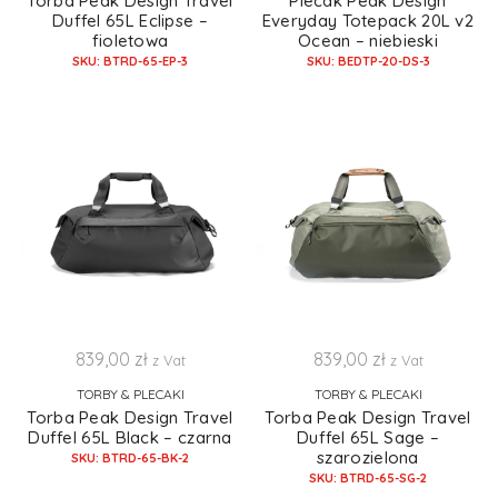
Torba Peak Design Travel
Plecak Peak Design
Duffel 65L Eclipse –
Everyday Totepack 20L v2
fioletowa
Ocean – niebieski
SKU: BTRD-65-EP-3
SKU: BEDTP-20-DS-3
839,00
zł
839,00
zł
z Vat
z Vat
TORBY & PLECAKI
TORBY & PLECAKI
Torba Peak Design Travel
Torba Peak Design Travel
Duffel 65L Black – czarna
Duffel 65L Sage –
szarozielona
SKU: BTRD-65-BK-2
SKU: BTRD-65-SG-2