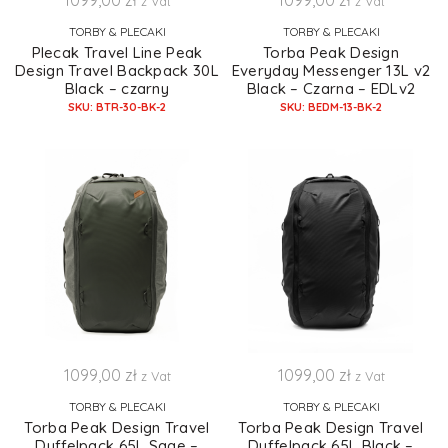
1099,00
zł
1099,00
zł
z Vat
z Vat
TORBY & PLECAKI
TORBY & PLECAKI
Plecak Travel Line Peak
Torba Peak Design
Design Travel Backpack 30L
Everyday Messenger 13L v2
Black – czarny
Black – Czarna – EDLv2
SKU: BTR-30-BK-2
SKU: BEDM-13-BK-2
1099,00
zł
1099,00
zł
z Vat
z Vat
TORBY & PLECAKI
TORBY & PLECAKI
Torba Peak Design Travel
Torba Peak Design Travel
Duffelpack 65L Sage –
Duffelpack 65L Black –