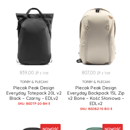
839,00
zł
807,00
zł
z Vat
z Vat
TORBY & PLECAKI
TORBY & PLECAKI
Plecak Peak Design
Plecak Peak Design
Everyday Totepack 20L v2
Everyday Backpack 15L Zip
Black – Czarny – EDLv2
v2 Bone – Kość Słoniowa –
EDLv2
SKU: BEDTP-20-BK-3
SKU: BEDBZ-15-BO-3
NOWOŚĆ
NOWOŚĆ