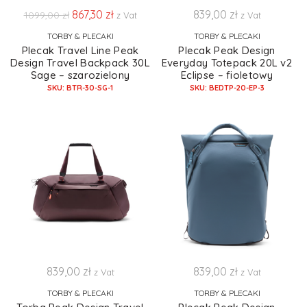
867,30
zł
839,00
zł
1099,00
zł
z Vat
z Vat
TORBY & PLECAKI
TORBY & PLECAKI
Plecak Travel Line Peak
Plecak Peak Design
Design Travel Backpack 30L
Everyday Totepack 20L v2
Sage – szarozielony
Eclipse – fioletowy
SKU: BTR-30-SG-1
SKU: BEDTP-20-EP-3
839,00
zł
839,00
zł
z Vat
z Vat
TORBY & PLECAKI
TORBY & PLECAKI