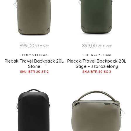
899,00
zł
899,00
zł
z Vat
z Vat
TORBY & PLECAKI
TORBY & PLECAKI
Plecak Travel Backpack 20L
Plecak Travel Backpack 20L
Stone
Sage – szarozielony
SKU: BTR-20-ST-2
SKU: BTR-20-SG-2