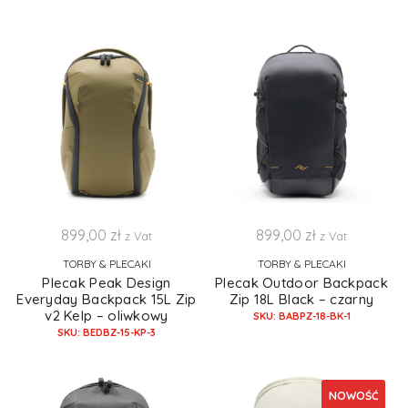
899,00
zł
899,00
zł
z Vat
z Vat
TORBY & PLECAKI
TORBY & PLECAKI
Plecak Peak Design
Plecak Outdoor Backpack
Everyday Backpack 15L Zip
Zip 18L Black – czarny
v2 Kelp – oliwkowy
SKU: BABPZ-18-BK-1
SKU: BEDBZ-15-KP-3
NOWOŚĆ