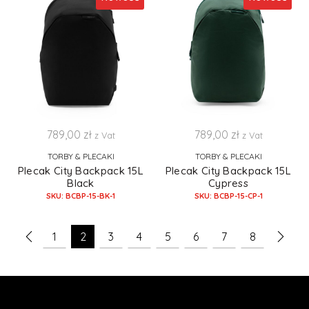
789,00
zł
789,00
zł
z Vat
z Vat
TORBY & PLECAKI
TORBY & PLECAKI
Plecak City Backpack 15L
Plecak City Backpack 15L
Black
Cypress
SKU: BCBP-15-BK-1
SKU: BCBP-15-CP-1
1
2
3
4
5
6
7
8