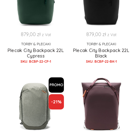
879,00
zł
879,00
zł
z Vat
z Vat
TORBY & PLECAKI
TORBY & PLECAKI
Plecak City Backpack 22L
Plecak City Backpack 22L
Cypress
Black
SKU: BCBP-22-CP-1
SKU: BCBP-22-BK-1
PROMO
-21%