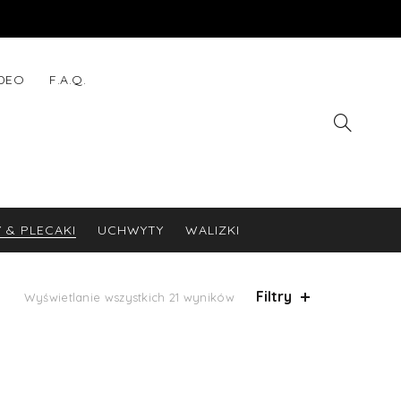
IDEO
F.A.Q.
 & PLECAKI
UCHWYTY
WALIZKI
Filtry
Wyświetlanie wszystkich 21 wyników