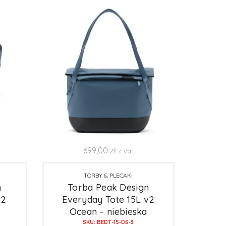
699,00
zł
z Vat
TORBY & PLECAKI
n
Torba Peak Design
v2
Everyday Tote 15L v2
Ocean – niebieska
SKU: BEDT-15-DS-3