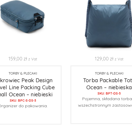
159,00
zł
129,00
zł
z Vat
z Vat
TORBY & PLECAKI
TORBY & PLECAKI
krowiec Peak Design
Torba Packable To
vel Line Packing Cube
Ocean – niebieska
all Ocean – niebieski
SKU: BPT-DS-3
Pojemna, składana torba
SKU: BPC-S-DS-3
wszechstronnym zastosowa
Organizer do pakowania.