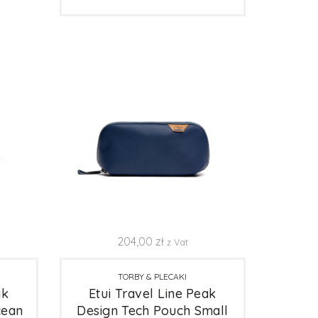
204,00
zł
z Vat
TORBY & PLECAKI
ak
Etui Travel Line Peak
cean
Design Tech Pouch Small