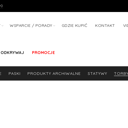
90
Y
WSPARCIE / PORADY
GDZIE KUPIĆ
KONTAKT
V
 ODKRYWAJ
PROMOCJE
E
PASKI
PRODUKTY ARCHIWALNE
STATYWY
TORBY