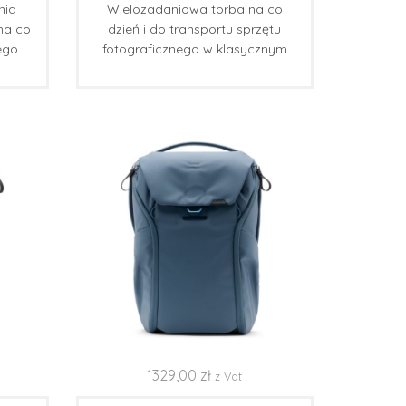
nia
Wielozadaniowa torba na co
 na co
dzień i do transportu sprzętu
iego
fotograficznego w klasycznym
.
stylu.
1329,00
zł
z Vat