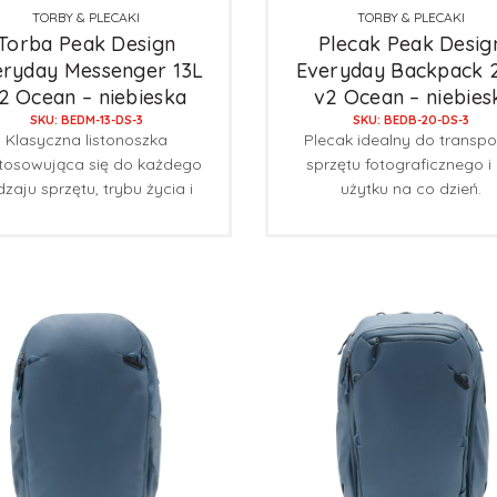
TORBY & PLECAKI
TORBY & PLECAKI
Torba Peak Design
Plecak Peak Desig
eryday Messenger 13L
Everyday Backpack 
2 Ocean – niebieska
v2 Ocean – niebies
SKU: BEDM-13-DS-3
SKU: BEDB-20-DS-3
Klasyczna listonoszka
Plecak idealny do transpo
tosowująca się do każdego
sprzętu fotograficznego i
dzaju sprzętu, trybu życia i
użytku na co dzień.
środowiska.