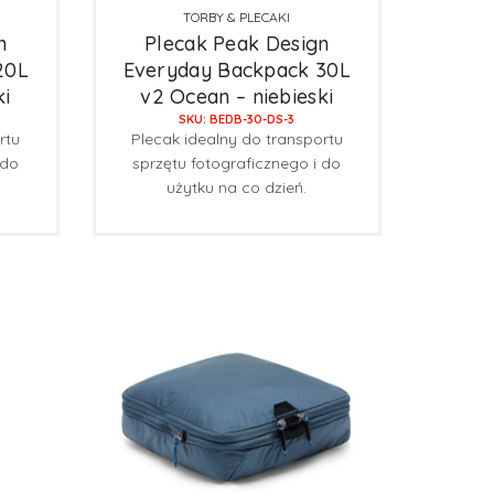
TORBY & PLECAKI
n
Plecak Peak Design
20L
Everyday Backpack 30L
ki
v2 Ocean – niebieski
SKU: BEDB-30-DS-3
rtu
Plecak idealny do transportu
 do
sprzętu fotograficznego i do
użytku na co dzień.