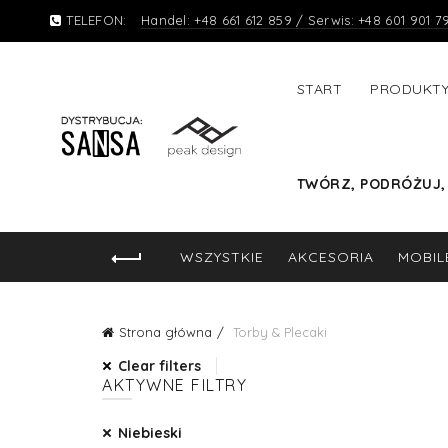
TELEFON:
Handel: +48 661 612 859 / Serwis: +48 601 901 7
START
PRODUKT
TWÓRZ, PODRÓŻUJ,
WSZYSTKIE
AKCESORIA
MOBIL
Strona główna
Torby & Plecaki
Clear filters
AKTYWNE FILTRY
Niebieski