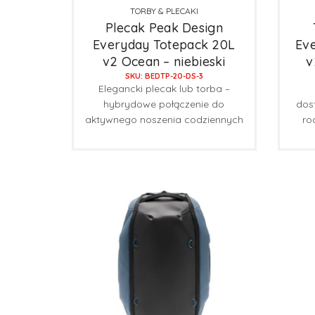
TORBY & PLECAKI
Plecak Peak Design
Everyday Totepack 20L
Ev
v2 Ocean – niebieski
v
SKU: BEDTP-20-DS-3
Elegancki plecak lub torba –
hybrydowe połączenie do
dos
aktywnego noszenia codziennych
ro
przedmiotów i sprzętu
fotograficznego.