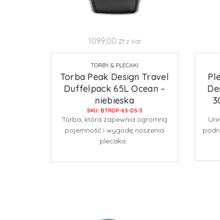
1099,00
zł
z Vat
TORBY & PLECAKI
Torba Peak Design Travel
Pl
Duffelpack 65L Ocean –
De
niebieska
3
SKU: BTRDP-65-DS-3
Torba, która zapewnia ogromną
Uni
pojemność i wygodę noszenia
podr
plecaka.