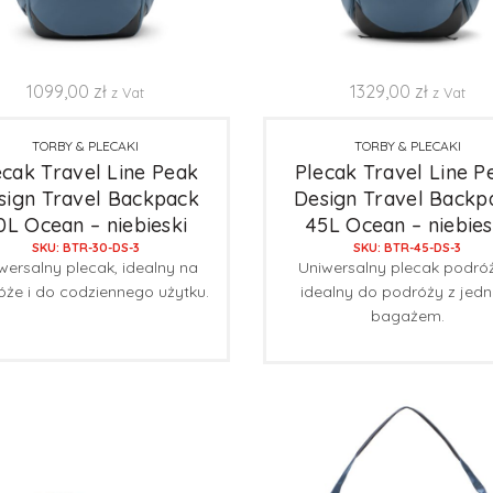
1099,00
zł
1329,00
zł
z Vat
z Vat
TORBY & PLECAKI
TORBY & PLECAKI
ecak Travel Line Peak
Plecak Travel Line P
sign Travel Backpack
Design Travel Backp
0L Ocean – niebieski
45L Ocean – niebies
SKU: BTR-30-DS-3
SKU: BTR-45-DS-3
wersalny plecak, idealny na
Uniwersalny plecak podró
óże i do codziennego użytku.
idealny do podróży z jed
bagażem.