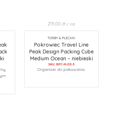
219,00
zł
z Vat
TORBY & PLECAKI
eak
Pokrowiec Travel Line
ack
Peak Design Packing Cube
ki
Medium Ocean – niebieski
SKU: BPC-M-DS-3
żny,
Organizer do pakowania.
nym